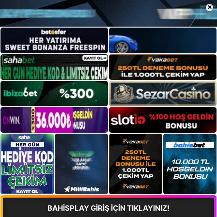
×
BAHİSPLAY GİRİŞ İÇİN TIKLAYINIZ!