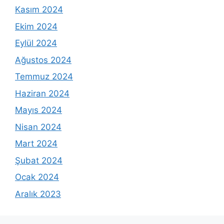
Kasım 2024
Ekim 2024
Eylül 2024
Ağustos 2024
Temmuz 2024
Haziran 2024
Mayıs 2024
Nisan 2024
Mart 2024
Şubat 2024
Ocak 2024
Aralık 2023