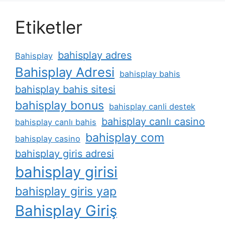
Etiketler
bahisplay adres
Bahisplay
Bahisplay Adresi
bahisplay bahis
bahisplay bahis sitesi
bahisplay bonus
bahisplay canli destek
bahisplay canlı casino
bahisplay canlı bahis
bahisplay com
bahisplay casino
bahisplay giris adresi
bahisplay girisi
bahisplay giris yap
Bahisplay Giriş