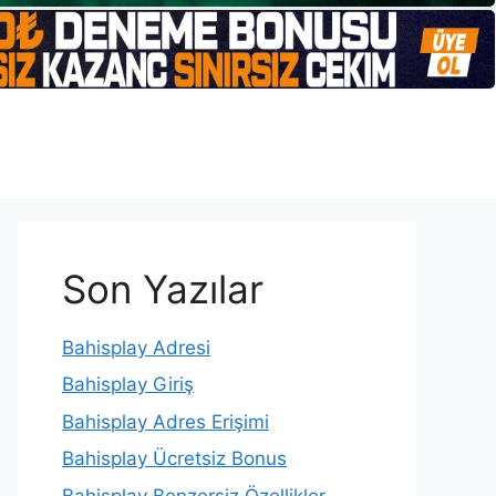
Son Yazılar
Bahisplay Adresi
Bahisplay Giriş
Bahisplay Adres Erişimi
Bahisplay Ücretsiz Bonus
Bahisplay Benzersiz Özellikler