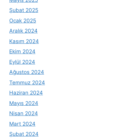
Şubat 2025
Ocak 2025
Aralık 2024
Kasım 2024
Ekim 2024
Eylül 2024
Ağustos 2024
Temmuz 2024
Haziran 2024
Mayıs 2024
Nisan 2024
Mart 2024
Şubat 2024