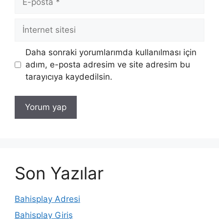
posta
İnternet
sitesi
Daha sonraki yorumlarımda kullanılması için
adım, e-posta adresim ve site adresim bu
tarayıcıya kaydedilsin.
Son Yazılar
Bahisplay Adresi
Bahisplay Giriş