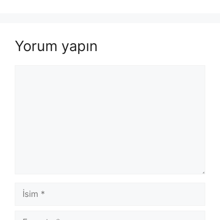
Yorum yapın
Yorum
İsim
E-