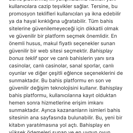
kullanıcılara cazip teşvikler sağlar. Tersine, bu
promosyon teklifleri kullanıcıları ya ikna edebilir
ya da hayal kırıklığına uğratabilir. Tüm bahis
sitelerine güvenilemeyeceği için dikkatli olmak
ve güvenilir bir platform seçmek önemlidir. En
önemli husus, makul fiyatlı seçenekler sunan
güvenilir bir web sitesi seçmektir.
Bahisplay
bonus teklif
spor ve canlı bahislerin yanı sıra
casinolar, canlı casinolar, sanal sporlar, canlı
oyunlar ve diğer çeşitli eğlence seçeneklerini de
sunmaktadır. Bu bahis platformu en son ve
güvenilir değişim teknolojisini kullanır. Bahisplay
bahis platformu, kullanıcılarına kayıt olduktan
hemen sonra hizmetlerine erişim imkanı
sunmaktadır. Ayrıca kazananların isimleri bahis
sitesinin ana sayfasında bulunabilir. Bu, yeni bir
kitabın yaratılmasına yol açtı. Bahisplay en
yüksek ödemeleri sunan ve en uygun oyun