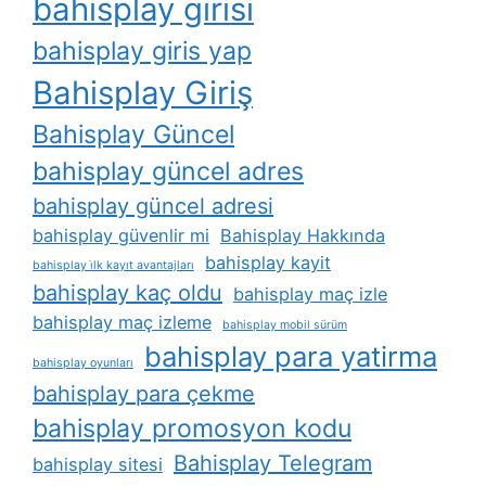
bahisplay girisi
bahisplay giris yap
Bahisplay Giriş
Bahisplay Güncel
bahisplay güncel adres
bahisplay güncel adresi
bahisplay güvenlir mi
Bahisplay Hakkında
bahisplay kayit
bahisplay i̇lk kayıt avantajları
bahisplay kaç oldu
bahisplay maç izle
bahisplay maç izleme
bahisplay mobil sürüm
bahisplay para yatirma
bahisplay oyunları
bahisplay para çekme
bahisplay promosyon kodu
Bahisplay Telegram
bahisplay sitesi