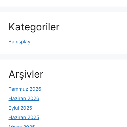
Kategoriler
Bahisplay
Arşivler
Temmuz 2026
Haziran 2026
Eylül 2025
Haziran 2025
Mayıs 2025