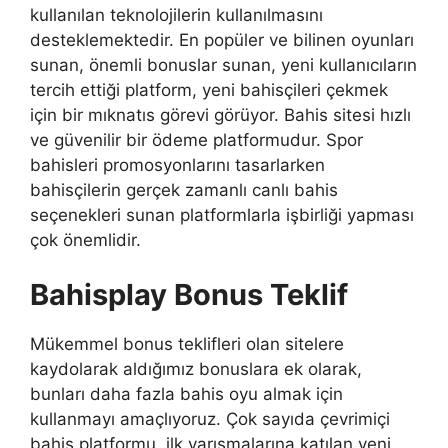
kullanılan teknolojilerin kullanılmasını
desteklemektedir. En popüler ve bilinen oyunları
sunan, önemli bonuslar sunan, yeni kullanıcıların
tercih ettiği platform, yeni bahisçileri çekmek
için bir mıknatıs görevi görüyor. Bahis sitesi hızlı
ve güvenilir bir ödeme platformudur. Spor
bahisleri promosyonlarını tasarlarken
bahisçilerin gerçek zamanlı canlı bahis
seçenekleri sunan platformlarla işbirliği yapması
çok önemlidir.
Bahisplay Bonus Teklif
Mükemmel bonus teklifleri olan sitelere
kaydolarak aldığımız bonuslara ek olarak,
bunları daha fazla bahis oyu almak için
kullanmayı amaçlıyoruz. Çok sayıda çevrimiçi
bahis platformu, ilk yarışmalarına katılan yeni