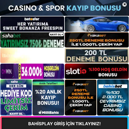
×
BAHİSPLAY GİRİŞ İÇİN TIKLAYINIZ!