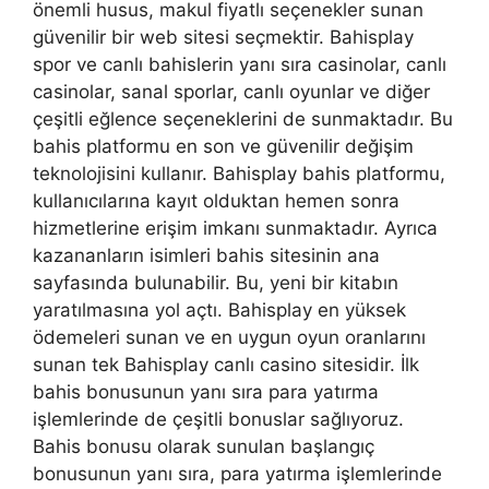
önemli husus, makul fiyatlı seçenekler sunan
güvenilir bir web sitesi seçmektir. Bahisplay
spor ve canlı bahislerin yanı sıra casinolar, canlı
casinolar, sanal sporlar, canlı oyunlar ve diğer
çeşitli eğlence seçeneklerini de sunmaktadır. Bu
bahis platformu en son ve güvenilir değişim
teknolojisini kullanır. Bahisplay bahis platformu,
kullanıcılarına kayıt olduktan hemen sonra
hizmetlerine erişim imkanı sunmaktadır. Ayrıca
kazananların isimleri bahis sitesinin ana
sayfasında bulunabilir. Bu, yeni bir kitabın
yaratılmasına yol açtı. Bahisplay en yüksek
ödemeleri sunan ve en uygun oyun oranlarını
sunan tek Bahisplay canlı casino sitesidir. İlk
bahis bonusunun yanı sıra para yatırma
işlemlerinde de çeşitli bonuslar sağlıyoruz.
Bahis bonusu olarak sunulan başlangıç ​​
bonusunun yanı sıra, para yatırma işlemlerinde