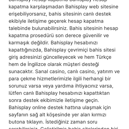
kapatma karşılaşmadan Bahisplay web sitesine
erişebiliyorsanız, bahis sitesinin canlı destek
ekibiyle iletişime geçerek hesap kapatma
talebinde bulunabilirsiniz. Bahis sitesinin hesap
kapatma prosedürü son derece güvenilir ve
karmaşık değildir. Bahisplay hesabınızı
kapattığınızda, Bahisplay çevrimiçi bahis sitesi
giriş adresinizi güncelleyecek ve hem Türkçe
hem de İngilizce olarak müşteri desteği
sunacaktır. Sanal casino, canlı casino, yatırım ve
para çekme hizmetlerimizle ilgili herhangi bir
sorunuz varsa veya yardıma ihtiyacınız varsa,
lütfen canlı Bahisplay hesabınızı kapattıktan
sonra destek ekibimizle iletişime geçin.
Bahisplay online destek hattına ulaşmak için
sayfanın sağ alt köşesinde yer alan kırmızı
butona tıklayın. İstediğiniz zaman soru