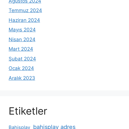
Ağustos 2024
Temmuz 2024
Haziran 2024
Mayıs 2024
Nisan 2024
Mart 2024
Şubat 2024
Ocak 2024
Aralık 2023
Etiketler
bahisplay adres
Bahisplay