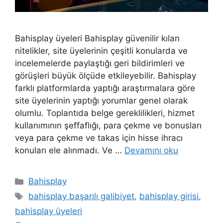
Bahisplay üyeleri Bahisplay güvenilir kılan
nitelikler, site üyelerinin çeşitli konularda ve
incelemelerde paylaştığı geri bildirimleri ve
görüşleri büyük ölçüde etkileyebilir. Bahisplay
farklı platformlarda yaptığı araştırmalara göre
site üyelerinin yaptığı yorumlar genel olarak
olumlu. Toplantıda belge gereklilikleri, hizmet
kullanımının şeffaflığı, para çekme ve bonusları
veya para çekme ve takas için hisse ihracı
konuları ele alınmadı. Ve …
Devamını oku
Kategoriler
Bahisplay
Etiketler
bahisplay başarılı galibiyet
,
bahisplay girisi
,
bahisplay üyeleri