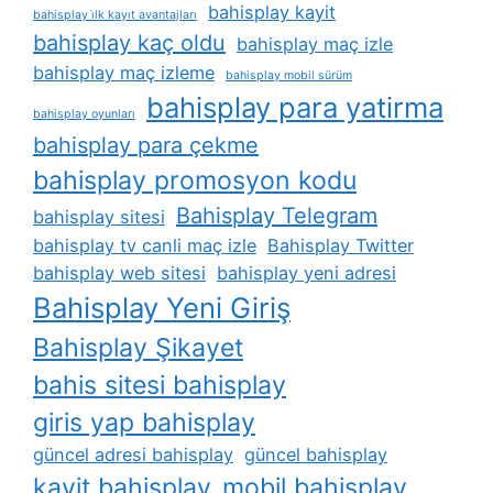
bahisplay kayit
bahisplay i̇lk kayıt avantajları
bahisplay kaç oldu
bahisplay maç izle
bahisplay maç izleme
bahisplay mobil sürüm
bahisplay para yatirma
bahisplay oyunları
bahisplay para çekme
bahisplay promosyon kodu
Bahisplay Telegram
bahisplay sitesi
bahisplay tv canli maç izle
Bahisplay Twitter
bahisplay web sitesi
bahisplay yeni adresi
Bahisplay Yeni Giriş
Bahisplay Şikayet
bahis sitesi bahisplay
giris yap bahisplay
güncel adresi bahisplay
güncel bahisplay
kayit bahisplay
mobil bahisplay