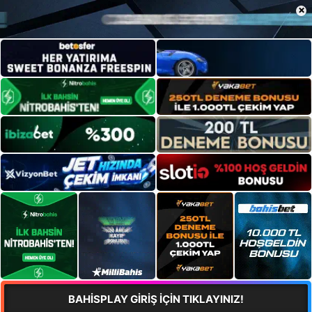
×
BAHİSPLAY GİRİŞ İÇİN TIKLAYINIZ!