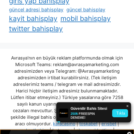
giris yap bahisplay
güncel adresi bahisplay
güncel bahisplay
kayit bahisplay
mobil bahisplay
twitter bahisplay
Avrasya'nın en büyük reklam platformunda olmak için
Microsoft Teams:
reklam@avrasyamarketing.com
adresimizden veya Telegram: @Avrasyamarketing
adresimizden irtibat kurabilirsiniz. (Tek iletişim
adreslerimiz teams / telegram ve mail adresimizdir.
Harici hiçbir iletişim adresimiz bulunmamaktadır.
Lütfen itibar etmeyiniz.) Türkiye yasalarına göre 7258
sayılı kanun uyarınca yasa dışı bahis oynamanın
cezaları mevcuttur. Şu an bulunduğunuz site hiç bir
şekilde illegal bahis oyunları oynatmıyor ve oynamaya
aracı olmuyordur.
kafacasino
|
toskabet
|
erisbet
|
maksatbahiss
|
betoonga
|
shamrockbetting
|
×