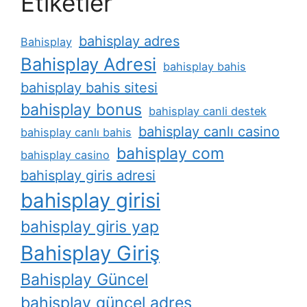
Etiketler
bahisplay adres
Bahisplay
Bahisplay Adresi
bahisplay bahis
bahisplay bahis sitesi
bahisplay bonus
bahisplay canli destek
bahisplay canlı casino
bahisplay canlı bahis
bahisplay com
bahisplay casino
bahisplay giris adresi
bahisplay girisi
bahisplay giris yap
Bahisplay Giriş
Bahisplay Güncel
bahisplay güncel adres