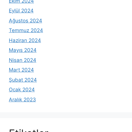
Ekim 2024
Eylül 2024
Ağustos 2024
Temmuz 2024
Haziran 2024
Mayıs 2024
Nisan 2024
Mart 2024
Şubat 2024
Ocak 2024
Aralık 2023